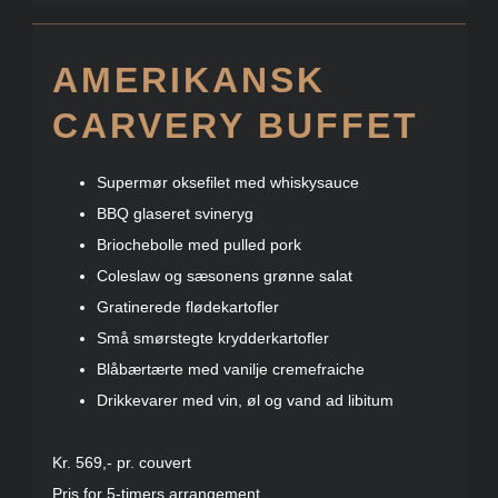
AMERIKANSK
CARVERY BUFFET
Supermør oksefilet med whiskysauce
BBQ glaseret svineryg
Briochebolle med pulled pork
Coleslaw og sæsonens grønne salat
Gratinerede flødekartofler
Små smørstegte krydderkartofler
Blåbærtærte med vanilje cremefraiche
Drikkevarer med vin, øl og vand ad libitum
Kr. 569,- pr. couvert
Pris for 5-timers arrangement.