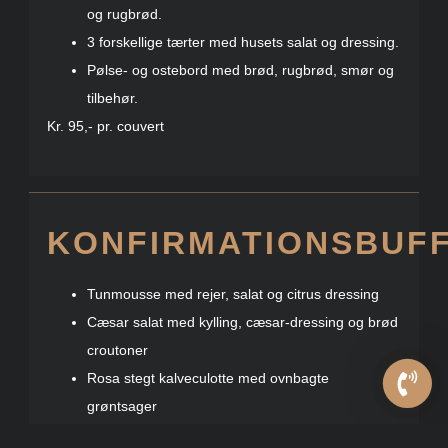
og rugbrød.
3 forskellige tærter med husets salat og dressing.
Pølse- og ostebord med brød, rugbrød, smør og
tilbehør.
Kr. 95,- pr. couvert
KONFIRMATIONSBUF
Tunmousse med rejer, salat og citrus dressing
Cæsar salat med kylling, cæsar-dressing og brød
croutoner
Rosa stegt kalveculotte med ovnbagte
grøntsager
Kyllingebryst i porre/baconsauce