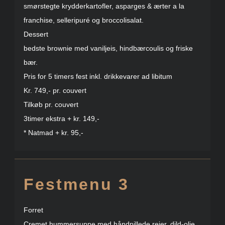
smørstegte krydderkartofler, asparges & ærter a la
franchise, selleripuré og broccolisalat.
Dessert
bedste brownie med vaniljeis, hindbærcoulis og friske
bær.
Pris for 5 timers fest inkl. drikkevarer ad libitum
Kr. 749,- pr. couvert
Tilkøb pr. couvert
3timer ekstra + kr. 149,-
* Natmad + kr. 95,-
Festmenu 3
Forret
Cremet hummersuppe med håndpillede rejer, dild-olie,