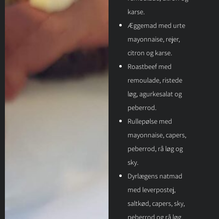
karse.
Æggemad med urte
mayonnaise, rejer,
citron og karse.
Roastbeef med
remoulade, ristede
løg, agurkesalat og
peberrod.
Rullepølse med
mayonnaise, capers,
peberrod, rå løg og
sky.
Dyrlægens natmad
med leverpostej,
saltkød, capers, sky,
peberrod og rå løg.