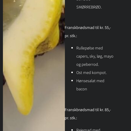
SMØRREBRØD.
Franskbrødsmad til kr. 55,-
pr. stk.:
Rullepølse med
capers, sky, løg, mayo
og peberrod.
Ost med kompot.
Hønsesalat med
bacon
Franskbrødsmad til kr. 85,-
pr. stk.:
Rejemad med