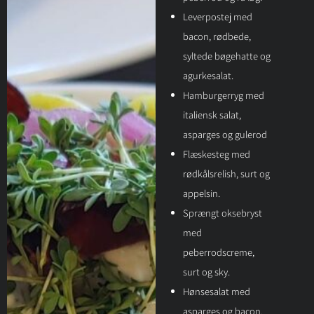
Leverpostej med
bacon, rødbede,
syltede bøgehatte og
agurkesalat.
Hamburgerryg med
italiensk salat,
asparges og gulerod
Flæskesteg med
rødkålsrelish, surt og
appelsin.
Sprængt oksebryst
med
peberrodscreme,
surt og sky.
Hønsesalat med
asparges og bacon.