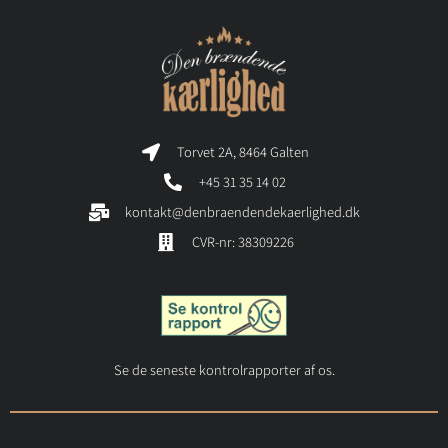
Torvet 2A, 8464 Galten
+45 31 35 14 02
kontakt@denbraendendekaerlighed.dk
CVR-nr: 38309226
Se de seneste kontrolrapporter af os.