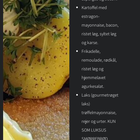
Kartoffel med
estragon-
mayonnaise, bacon,
ristet løg, syltet løg
og karse.
Frikadelle,
remoulade, rødkål,
ristet løg og
hjemmelavet
agurkesalat.
Laks (gourmetrøget
laks)
trøffelmayonnaise,
rejer og urter. KUN
SOM LUKSUS
SMØRREBRØD.