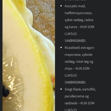
Avocado mad,
trøffelmayonnaise,
syltet rødløg, radise
og karse – KUN SOM
LUKSUS
SMØRREBRØD.
Roastbeef, estragon-
mayonaise, syltede
rødløg, ristet løg og
chips – KUN SOM
LUKSUS
SMØRREBRØD.
Stegt flæsk, kartoffel,
persillecreme og
rødbede – KUN SOM
LUKSUS