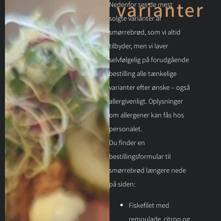
varianter
Nedenfor ses de mest
solgte varianter af
smørrebrød, som vi altid
tilbyder, men vi laver
selvfølgelig på forudgående
bestilling alle tænkelige
varianter efter ønske – også
allergivenligt. Oplysninger
om allergener kan fås hos
personalet.
Du finder en
bestillingsformular til
smørrebrød længere nede
på siden:
Fiskefilet med
remoulade, citron og